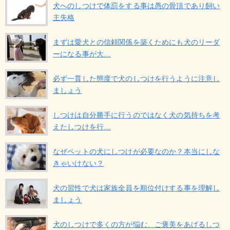
犬へのしつけで体罰をする事は愚の骨頂であり飼い
主失格
まずは愛犬との信頼関係を築くためにも犬のリーダ
ーになる事が大…
必ず一貫した態度で犬のしつけを行うように注意し
ましょう
しつけは自分勝手に行うのではなく犬の気持ちを考
えたしつけを行…
なぜペットの犬にしつけが必要なのか？本当にしな
きゃいけない？
犬の習性で犬は家族全員を順位付けする事を理解し
ましょう
犬のしつけで多くの方が悩む、ご褒美をあげるしつ