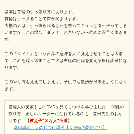
基本は首輪の引っ張り方にあります。
首輪は引っ張ることで首が閉まります。
大抵の人は、引っ張られると紐を黙ってキュッと引っ張ってしま
いますが、この場合「ダメ！」と言いながら強めに素早く引きま
す。
この「ダメ！」という言葉の意味を犬に覚えさせることは大事
で、これを繰り返すことで犬は主従の関係を覚える服従訓練にな
ります。
このやり方を覚えてしまえば、子供でも散歩が出来るようになり
ます。
管理人の実家もこのDVDを見てしつけを学びました！ 関係の
作り方、正しいリーダーになれているのも、森田先生のおか
げです！【
教え子“３万人”突破
】
→
森田誠流・犬のしつけ講座【犬種毎の対応アリ】